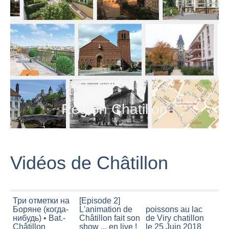
Région Chatillon
Vidéos de Châtillon
Три отметки на
[Episode 2]
Боряне (когда-
L'animation de
poissons au lac
нибудь) • Bat.-
Châtillon fait son
de Viry chatillon
Châtillon
show ... en live !
le 25 Juin 2018