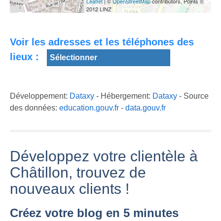
Leaflet
| ©
OpenStreetMap
contributors, Points ©
brûlés au
[Épisode
2012 LINZ
cocktail Molotov.
2]L'animation de
[Épisode 1]
Viry-
Châtillon fait son
L'animation de
Chatillon/France
show ... en live !
Châtillon fait son
Voir les adresses et les téléphones des
- 8 Octobre 2016
Partie 2
show ... en live !
lieux :
Développement:
Dataxy
- Hébergement:
Dataxy
- Source
des données:
education.gouv.fr
-
data.gouv.fr
Développez votre clientèle à
Châtillon, trouvez de
nouveaux clients !
Créez votre blog en 5 minutes