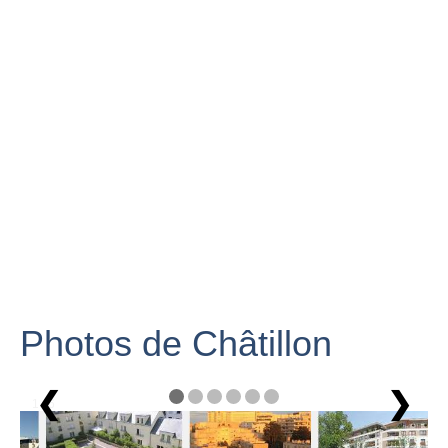
Photos de Châtillon
❮
❯
1 / 6