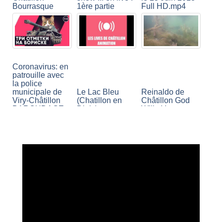
Bourrasque
1ère partie
Full HD.mp4
Coronavirus: en
patrouille avec
la police
municipale de
Le Lac Bleu
Reinaldo de
Viry-Châtillon
(Chatillon en
Châtillon God
BAROUDAGE
Diois)
Wills It!
[WoT:Bat.-
ESCALE
Châtillon 12 t]
ORDINAIRE -
i0msorryが登場!!
Memoire du
Best of au
ACWP1が行く
siecle Châtillon
réveillon de
World of Tanks
92
Chatillon 2019
#61